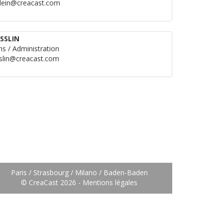
.klein@creacast.com
ISSLIN
s / Administration
sslin@creacast.com
Paris / Strasbourg / Milano / Baden-Baden
© CreaCast 2026 -
Mentions légales