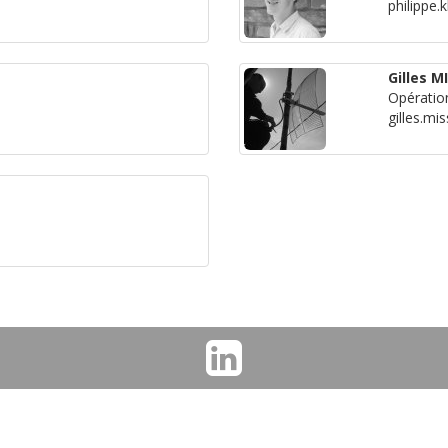
philippe
Gilles M
Opération
gilles.mi