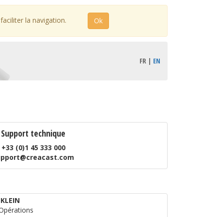
ciliter la navigation.
Ok
FR |
EN
Support technique
+33 (0)1 45 333 000
upport@creacast.com
 KLEIN
 Opérations